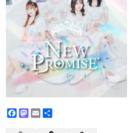
Facebook
Mastodon
Email
共
有