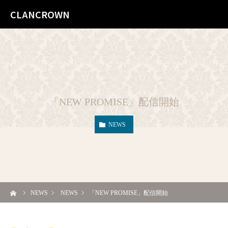
CLANCROWN
「NEW PROMISE」配信開始
NEWS
ーム
NEWS
NEWS
「NEW PROMISE」配信開始