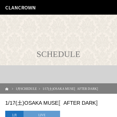
CLANCROWN
SCHEDULE
ーム
1
月SCHEDULE
1/17(土)OSAKA MUSE〚AFTER DARK〛
1/17(土)OSAKA MUSE〚AFTER DARK〛
1月
LIVE