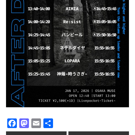
Facebook
Mastodon
Email
共
有