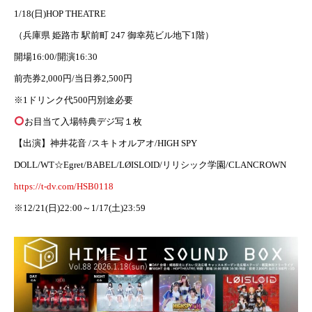
1/18(日)HOP THEATRE
（兵庫県 姫路市 駅前町 247 御幸苑ビル地下1階）
開場16:00/開演16:30
前売券2,000円/当日券2,500円
※1ドリンク代500円別途必要
お目当て入場特典デジ写１枚
【出演】神井花音 /スキトオルアオ/HIGH SPY
DOLL/WT☆Egret/BABEL/LØISLOID/リリシック学園/CLANCROWN
https://t-dv.com/HSB0118
※12/21(日)22:00～1/17(土)23:59