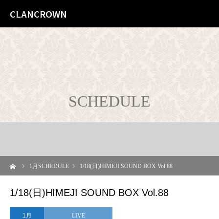
CLANCROWN
SCHEDULE
ーム
1
月SCHEDULE
1/18(日)HIMEJI SOUND BOX Vol.88
1/18(日)HIMEJI SOUND BOX Vol.88
1月
LIVE