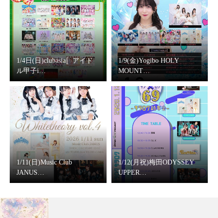
1/4日(日)clubasia〚アイド
1/9(金)Yogibo HOLY
ル甲子i…
MOUNT…
1/11(日)Music Club
1/12(月祝)梅田ODYSSEY
JANUS…
UPPER…