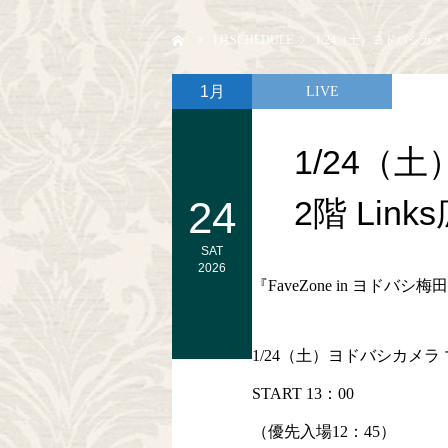
ホーム
1
月SCHEDULE
1/24（土）ヨドバシカメラ 
1月
LIVE
1/24（
24
2階 Lin
SAT
2026
『FaveZone in ヨドバシ梅
1/24（土）ヨドバシカメラ 
START 13：00
（優先入場12：45）