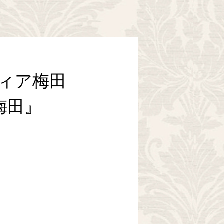
ディア梅田
シ梅田』