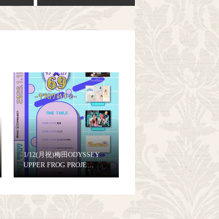
1/12(月祝)梅田ODYSSEY
UPPER FROG PROJE…