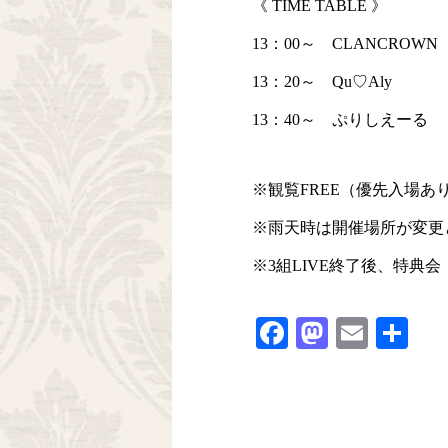
《 TIME TABLE 》
13：00～ CLANCROWN
13：20～ Qu♡Aly
13：40～ ぷりしえーる
※観覧FREE（優先入場あ
※雨天時は開催場所が変更
※3組LIVE終了後、特典会
Facebook
Mastodo
Email
共
有