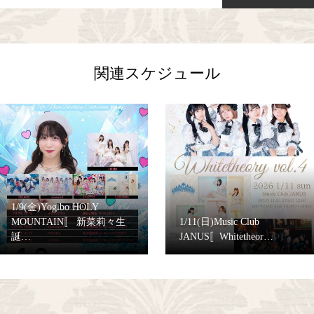
関連スケジュール
1/9(金)Yogibo HOLY
MOUNTAIN〚 新菜莉々生
1/11(日)Music Club
誕…
JANUS〚Whitetheor…