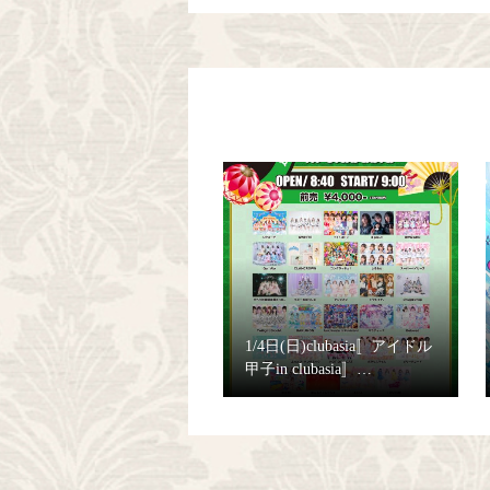
1/4日(日)clubasia〚アイドル
甲子in clubasia〛…