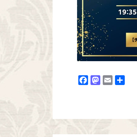
Facebook
Mastodo
Email
共
有