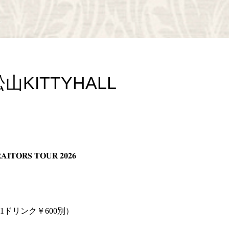
L
)松山KITTYHALL
𝐈𝐓𝐎𝐑𝐒 𝐓𝐎𝐔𝐑 𝟐𝟎𝟐𝟔
0円（1ドリンク￥600別）