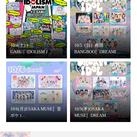
10/4(土)十三
10/5（日）梅田
GABU〘IDOLISM J…
BANGBOO〚DREAMI…
10/6(月)ESAKA MUSE〚音
10/9(木)OSAKA
ボケ i…
MUSE〚DREAM…