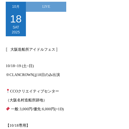
10月
LIVE
18
SAT
2025
〚 大阪造船所アイドルフェス 〛
10/18~19 (土~日)
※CLANCROWNは18日のみ出演
CCOクリエイティブセンター
（大阪名村造船所跡地）
一般:3,000円/優先:6,000円(+1D)
【10/18専用】