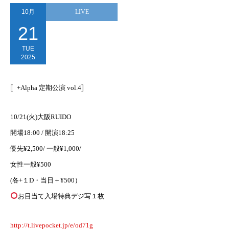
10月
LIVE
21
TUE
2025
〚+Alpha 定期公演 vol.4〛
10/21(火)大阪RUIDO
開場18:00 / 開演18:25
優先¥2,500/ 一般¥1,000/
女性一般¥500
(各+１D・当日＋¥500）
お目当て入場特典デジ写１枚
http://t.livepocket.jp/e/od71g