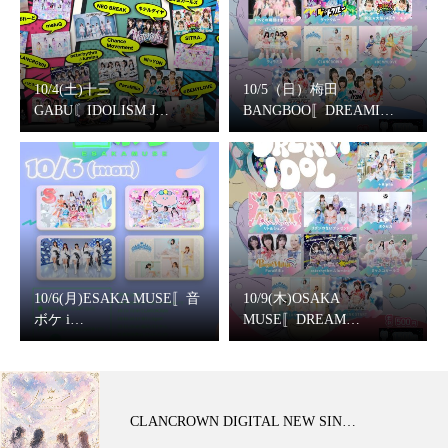
10/4(土)十三
10/5（日）梅田
GABU〘IDOLISM J…
BANGBOO〚DREAMI…
10/6(月)ESAKA MUSE〚音
10/9(木)OSAKA
ボケ i…
MUSE〚DREAM…
CLANCROWN DIGITAL NEW SIN…