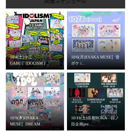
関連スケジュール
10/4(土)十三
10/6(月)ESAKA MUSE〚音
GABU〘IDOLISM J…
ボケ i…
10/9(木)OSAKA
10/11(土)京都ROKA 日ノ
MUSE〚DREAM…
目企画pre…