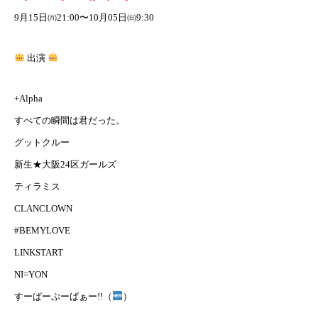
9月15日㈪21:00〜10月05日㈰9:30
出演
+Alpha
すべての瞬間は君だった。
グットクルー
新生★大阪24区ガールズ
ティラミス
CLANCLOWN
#BEMYLOVE
LINKSTART
NI=YON
すーぱーぷーばぁー!!（
）