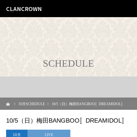
CLANCROWN
SCHEDULE
ーム
10
月SCHEDULE
10/5（日）梅田BANGBOO〚DREAMIDOL〛
10/5（日）梅田BANGBOO〚DREAMIDOL〛
10月
LIVE