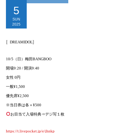
5
SUN
2025
〚DREAMIDOL〛
10/5（日）梅田BANGBOO
開場9:20 / 開演9:40
女性 0円
一般¥1,500
優先席¥2,500
※当日券は各＋¥500
お目当て入場特典⇒デジ写１枚
https://t.livepocket.jp/e/jhnkp