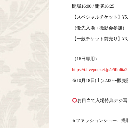
開場16:00 / 開演16:25
【スペシャルチケット】¥5,8
（優先入場＋撮影会参加）
【一般チケット前売り】¥3,
（16日専用）
https://t.livepocket.jp/e/iflolit
※10月18日(土)22:00〜販
お目当て入場特典デジ写
✯ファッションショー、撮