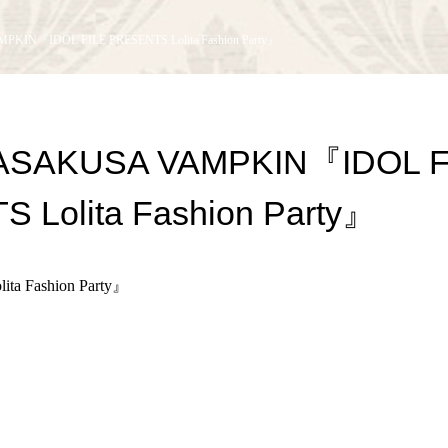
KIN『IDOL FILE PRESENTS Lolita Fashion Party』
)ASAKUSA VAMPKIN『IDOL F
 Lolita Fashion Party』
ta Fashion Party』