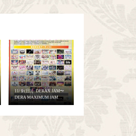
11/９(日)〚DERAX JAM〜
DERA MAXIMUM JAM…