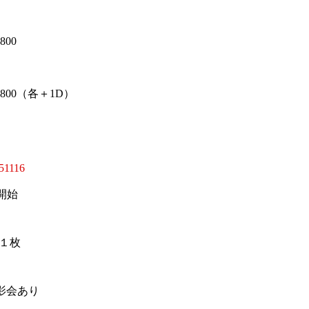
00
800（各＋1D）
a251116
売開始
１枚
影会あり