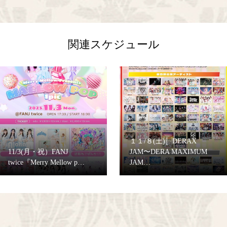
関連スケジュール
１１/８(土)〚DERAX
11/3(月・祝）FANJ
JAM〜DERA MAXIMUM
twice『Merry Mellow p…
JAM…