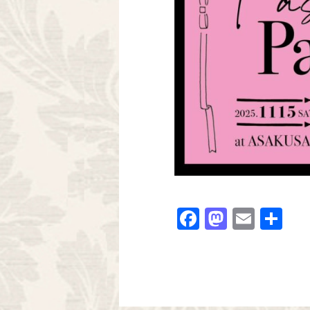
Facebook
Mastodo
Email
共
有