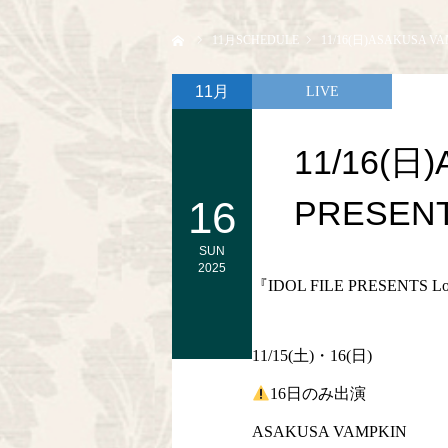
ホーム
11
月SCHEDULE
11/16(日)ASAKUSA VAMP
11月
LIVE
11/16(日
16
PRESENTS
SUN
2025
『IDOL FILE PRESENTS Loli
11/15(土)・16(日)
16日のみ出演
ASAKUSA VAMPKIN