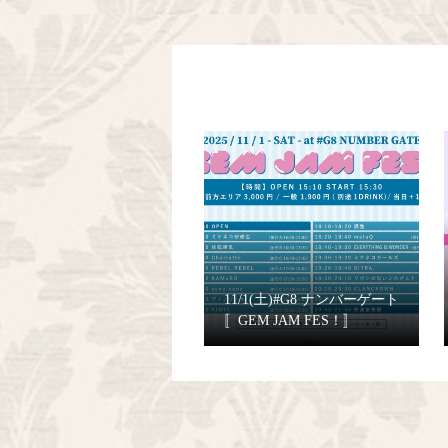
11/1(土)#G8 ナンバーゲート
〚GEM JAM FES！〛