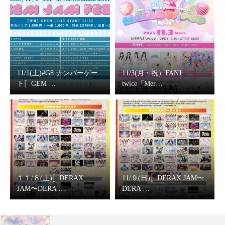
11/1(土)#G8 ナンバーゲー
11/3(月・祝）FANJ
ト〚GEM …
twice『Mer…
１１/８(土)〚DERAX
11/９(日)〚DERAX JAM〜
JAM〜DERA …
DERA …