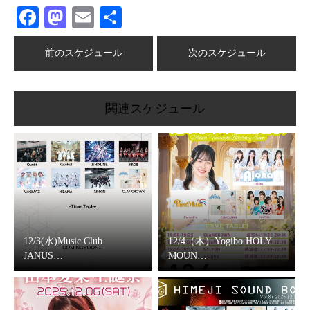
Facebook
Mastodon
Email
共
有
前のスケジュール
次のスケジュール
関連スケジュール
12/3(水)Music Club
12/4（木）Yogibo HOLY
JANUS…
MOUN…