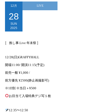
12月
LIVE
28
SUN
2025
〚 推し事.Live 年末祭 〛
12/28(日)GRAFFYHALL
開場11:00/ 開演11:15(予定)
前売一般 ¥1,000 /
前方優先 ¥2500(静止画撮影可)
※1D別 ※当日＋¥500
お目当て入場特典デジ写１枚
12:35〜12:50