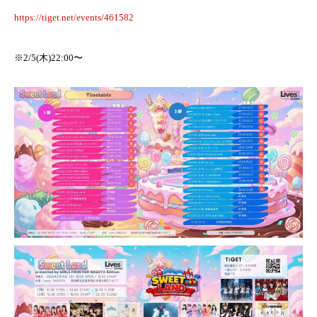
https://tiget.net/events/461582
※2/5(木)22:00〜