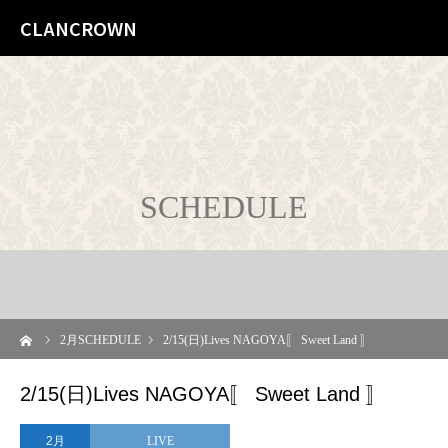
CLANCROWN
SCHEDULE
ーム
2
月SCHEDULE
2/15(日)Lives NAGOYA〚 Sweet Land 〛
2/15(日)Lives NAGOYA〚 Sweet Land 〛
2月
LIVE