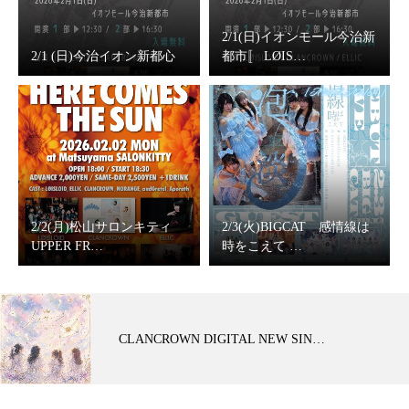
2/1(日)イオンモール今治新
2/1 (日)今治イオン新都心
都市〚 LØIS…
2/2(月)松山サロンキティ
2/3(火)BIGCAT 感情線は
UPPER FR…
時をこえて …
CLANCROWN DIGITAL NEW SIN…