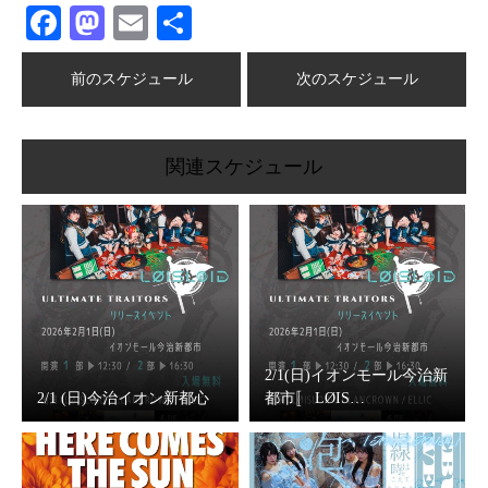
Facebook
Mastodon
Email
共
有
前のスケジュール
次のスケジュール
関連スケジュール
2/1(日)イオンモール今治新
2/1 (日)今治イオン新都心
都市〚 LØIS…