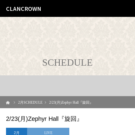
CLANCROWN
SCHEDULE
ーム
2
月SCHEDULE
2/23(月)Zephyr Hall『旋回』
2/23(月)Zephyr Hall『旋回』
2月
LIVE