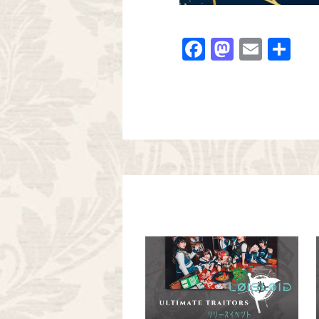
Facebook
Mastodo
Email
共
有