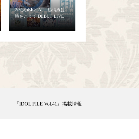
2/3(火)BIGCAT 感情線は
時をこえて DEBUT LIVE
…
『IDOL FILE Vol.41』掲載情報