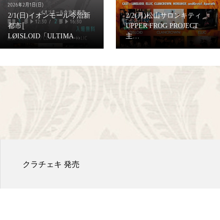
2/1(日)イオンモール今治新
2/2(月)松山サロンキティ
都市〚
UPPER FROG PROJECT
LØISLOID「ULTIMA…
主…
クラチェキ 発売