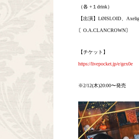
（各 +１drink）
【出演】LØISLOID、Axel
〘O.A.CLANCROWN〙
【チケット】
https://livepocket.jp/e/gex0e
※2/12(木)20:00〜発売