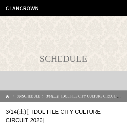
CLANCROWN
SCHEDULE
ーム
3
月SCHEDULE
3/14(土)〚IDOL FILE CITY CULTURE CIRCUIT 2026〛
3/14(土)〚IDOL FILE CITY CULTURE
CIRCUIT 2026〛