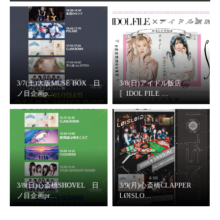
3/7(土)大阪MUSE BOX 日
3/8(日)アイドル飯店
ノ目企画p…
〚IDOL FILE …
3/8(日)心斎橋SHOVEL 日
3/9(月)心斎橋CLAPPER
ノ目企画pr…
LØISLO…