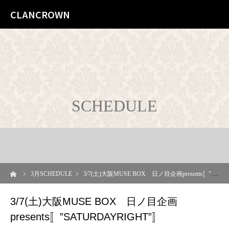
CLANCROWN
SCHEDULE
ーム
3
月SCHEDULE
3/7(土)大阪MUSE BOX 日ノ目企画presents〚”SATURDAYRIGHT”〛
3/7(土)大阪MUSE BOX 日ノ目企画
presents〚”SATURDAYRIGHT”〛