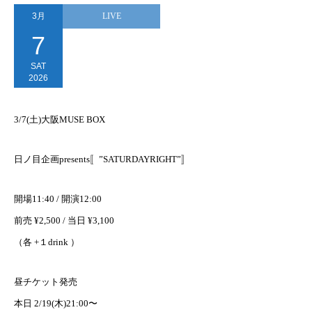
3月
LIVE
7
SAT
2026
3/7(土)大阪MUSE BOX
日ノ目企画presents〚”SATURDAYRIGHT”〛
開場11:40 / 開演12:00
前売 ¥2,500 / 当日 ¥3,100
（各 +１drink ）
昼チケット発売
本日 2/19(木)21:00〜