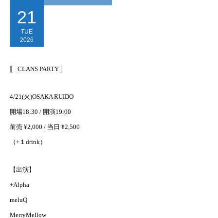
21
TUE
2026
〚 CLANS PARTY 〛
4/21(火)OSAKA RUIDO
開場18:30 / 開演19:00
前売 ¥2,000 / 当日 ¥2,500
（+１drink）
【出演】
+Alpha
meluQ
MerryMellow