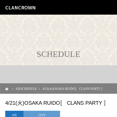
CLANCROWN
SCHEDULE
ーム
4
月SCHEDULE
4/21(火)OSAKA RUIDO〚 CLANS PARTY 〛
4/21(火)OSAKA RUIDO〚 CLANS PARTY 〛
4月
LIVE