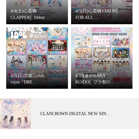
4/4(土)心斎橋
4/5(日)心斎橋VARON〚
CLAPPER〚Debut …
FOR ALL…
4/5(日)北堀江club
4/10(金)OSAKA
vijon『DRE…
RUIDO〚プラ祭O…
CLANCROWN DIGITAL NEW SIN…