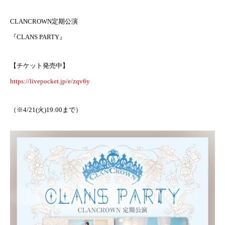
CLANCROWN定期公演
『CLANS PARTY』
【チケット発売中】
https://livepocket.jp/e/zqv6y
（※4/21(火)19:00まで）