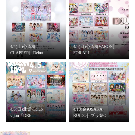
4/4(土)心斎橋
4/5(日)心斎橋VARON〚
CLAPPER〚Debut …
FOR ALL…
4/5(日)北堀江club
4/10(金)OSAKA
vijon『DRE…
RUIDO〚プラ祭O…