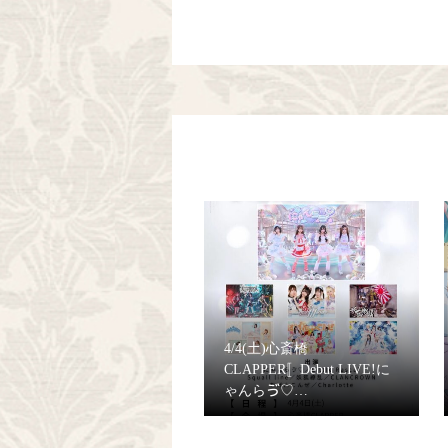
4/4(土)心斎橋
CLAPPER〚Debut LIVE!に
ゃんらゔ♡…