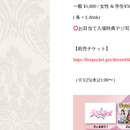
一般 ¥1,800 / 女性 & 学生¥5
( 各 +１drink)
お目当て入場特典デジ写
【前売チケット】
https://livepocket.jp/e/ilovers0
（※3/25(水)21:00〜）