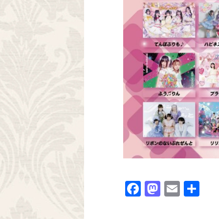
Facebook
Mastodo
Email
共
有