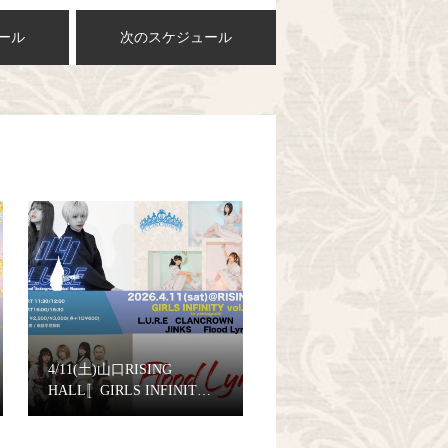
ール
次のスケジュール
4/11(土)山口RISING
HALL〚GIRLS INFINIT…