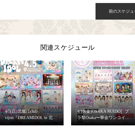
前のスケジュ
関連スケジュール
4/5(日)北堀江club
4/10(金)OSAKA RUIDO〚プ
vijon『DREAMIDOL in 北…
ラ祭Osaka〜華金ワンコイ…