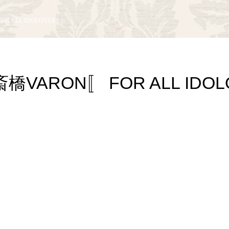
OR ALL IDOLOVERS 〛
斎橋VARON〚 FOR ALL IDO
〛