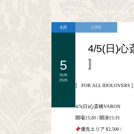
ホーム
4
月SCHEDULE
4/5(日)心斎橋VARON〚 F
4月
LIVE
4/5(日)心
5
〛
SUN
2026
〚 FOR ALL IDOLOVERS 
4/5(日)心斎橋VARON
開場15:20 / 開演15:35
優先エリア ¥2,500 /