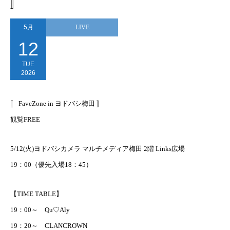
〛
5月
LIVE
12
TUE
2026
〚 FaveZone in ヨドバシ梅田 〛
観覧FREE
5/12(火)ヨドバシカメラ マルチメディア梅田 2階 Links広場
19：00（優先入場18：45）
【TIME TABLE】
19：00～ Qu♡Aly
19：20～ CLANCROWN