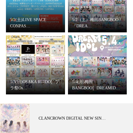
5/2(土)LIVE SPACE
5/2（土）梅田BANGBOO /
CONPAS…
『DREA…
5/3(日)OSAKA RUIDO〚プ
5/4(月)梅田
ラ祭Os…
BANGBOO〚DREAMID…
CLANCROWN DIGITAL NEW SIN…