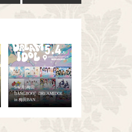
5/4(月)梅田
BANGBOO〚DREAMIDOL
in 梅田BAN…