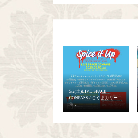
5/2(土)LIVE SPACE
CONPASS / こぐまカリー
主…