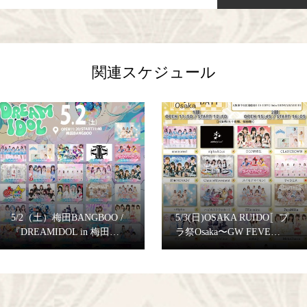
関連スケジュール
5/2（土）梅田BANGBOO /
5/3(日)OSAKA RUIDO〚プ
『DREAMIDOL in 梅田…
ラ祭Osaka〜GW FEVE…