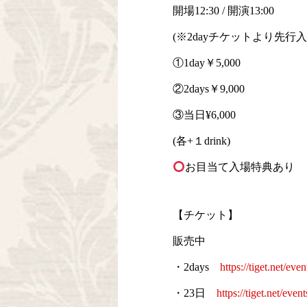
開場12:30 / 開演13:00
(※2dayチケットより先行入
①1day￥5,000
②2days￥9,000
③当日¥6,000
(各+１drink)
お目当て入場特典あり
【チケット】
販売中
・2days
https://tiget.net/ev
・23日
https://tiget.net/eve