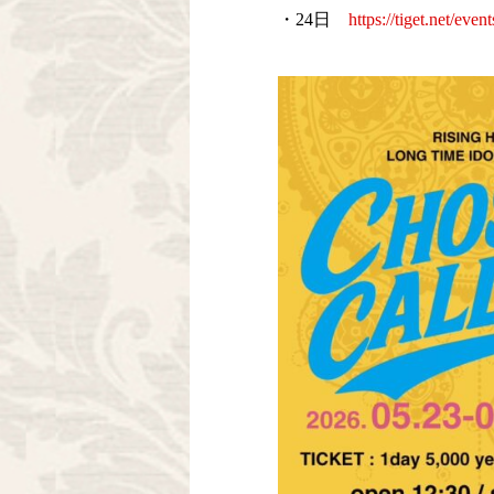
・24日
https://tiget.net/eve