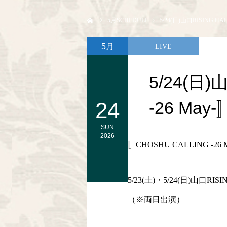
ホーム
5
月SCHEDULE
5/24(日)山口RISING HA
5月
LIVE
5/24(日)
24
-26 May-
SUN
2026
〚CHOSHU CALLING -26 
5/23(土)・5/24(日)山口RISI
（※両日出演）