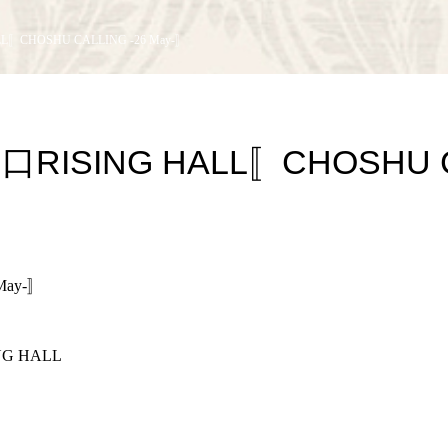
LL〚CHOSHU CALLING -26 May-〛
山口RISING HALL〚CHOSHU 
〛
May-〛
NG HALL