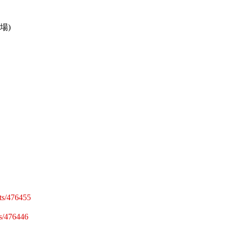
場)
ents/476455
nts/476446