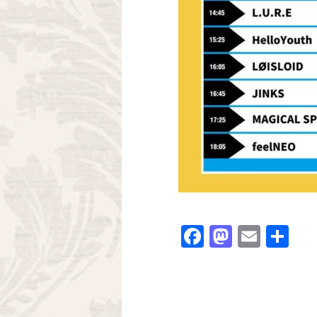
Facebook
Mastodo
Email
共
有