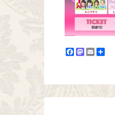
Facebook
Mastodo
Email
共
有