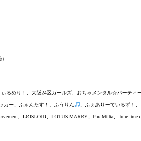
開始）
うぃるめり！、大阪24区ガールズ、おちゃメンタル☆パーティ
ッカー、ふぁんたす！、ふうりん
、ふぇありーているず！、
ovement、LØISLOID、LOTUS MARRY、ParaMillia、 tune time 