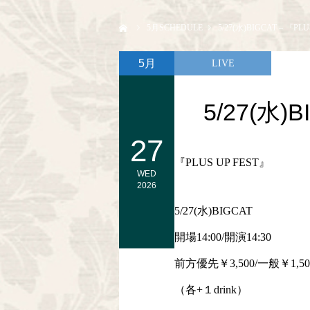
ホーム
5
月SCHEDULE
5/27(水)BIGCAT – 『PL
5月
LIVE
5/27(水)
27
『PLUS UP FEST』
WED
2026
5/27(水)BIGCAT
開場14:00/開演14:30
前方優先￥3,500/一般￥1,5
（各+１drink）