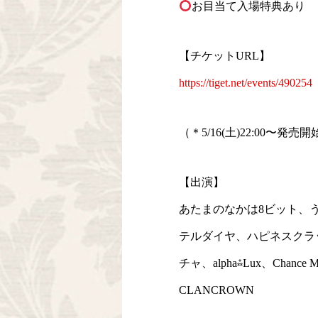
お目当て入場特典あり
【チケットURL】
https://tiget.net/events/490254
（＊5/16(土)22:00〜発売
【出演】
あたまのなかは8ビット、
テルダイヤ、ハピネスクラ
チャ、alpha⁂Lux、Chance M
CLANCROWN