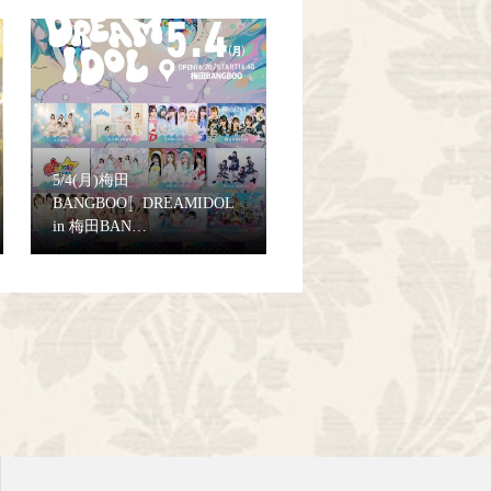
5/4(月)梅田
BANGBOO〚DREAMIDOL
in 梅田BAN…