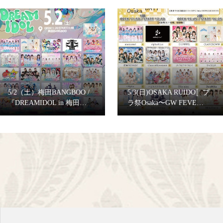
5/2（土）梅田BANGBOO /
5/3(日)OSAKA RUIDO〚プ
『DREAMIDOL in 梅田…
ラ祭Osaka〜GW FEVE…