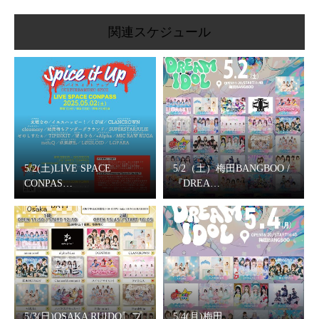
関連スケジュール
5/2(土)LIVE SPACE
5/2（土）梅田BANGBOO /
CONPAS…
『DREA…
5/3(日)OSAKA RUIDO〚プ
5/4(月)梅田