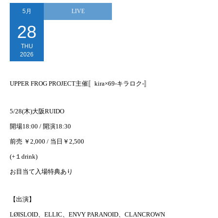
5月
LIVE
28
THU
2026
UPPER FROG PROJECT主催〚kira×69-キラロク-〛
5/28(木)大阪RUIDO
開場18:00 / 開演18:30
前売 ￥2,000 / 当日￥2,500
(+１drink)
お目当て入場特典あり
【出演】
LØISLOID、ELLIC、ENVY PARANOID、CLANCROWN