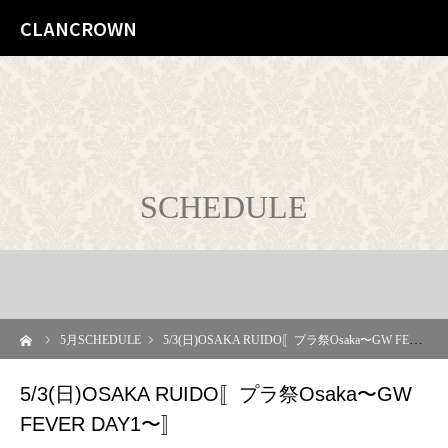
CLANCROWN
SCHEDULE
ーム
5
月SCHEDULE
5/3(日)OSAKA RUIDO〚プラ祭Osaka〜GW FEVER DAY1〜〛
5/3(日)OSAKA RUIDO〚プラ祭Osaka〜GW
FEVER DAY1〜〛