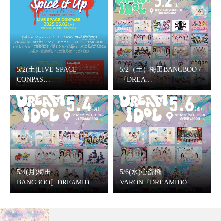
5/2(土)LIVE SPACE
5/2（土）梅田BANGBOO /
CONPAS…
『DREA…
5/4(月)梅田
5/6(水)心斎橋
BANGBOO〚DREAMID…
VARON『DREAMIDO…