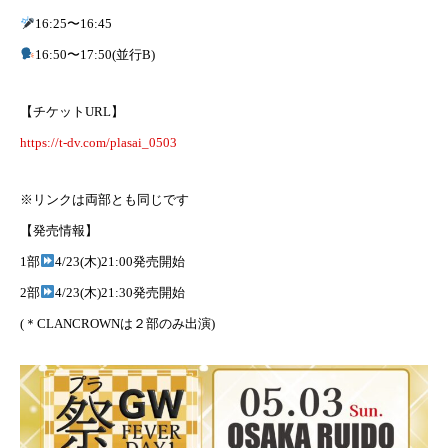
16:25〜16:45
16:50〜17:50(並行B)
【チケットURL】
https://t-dv.com/plasai_0503
※リンクは両部とも同じです
【発売情報】
1部
4/23(木)21:00発売開始
2部
4/23(木)21:30発売開始
(＊CLANCROWNは２部のみ出演)