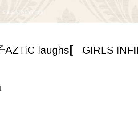
 GIRLS INFINITY vol.110 〛
AZTiC laughs〚 GIRLS INFI
 〛