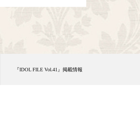
情報
CLANCROWN １周年 T