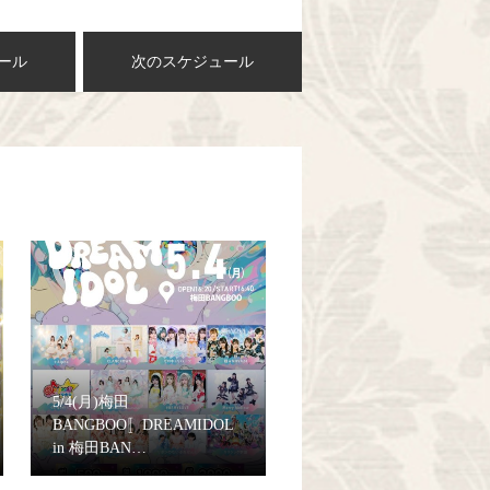
ール
次のスケジュール
5/4(月)梅田
BANGBOO〚DREAMIDOL
in 梅田BAN…