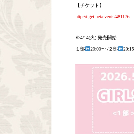
【チケット】
http://tiget.net/events/481176
※4/14(火) 発売開始
１部
20:00〜 /２部
20:1