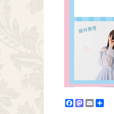
Facebook
Mastodo
Email
共
有