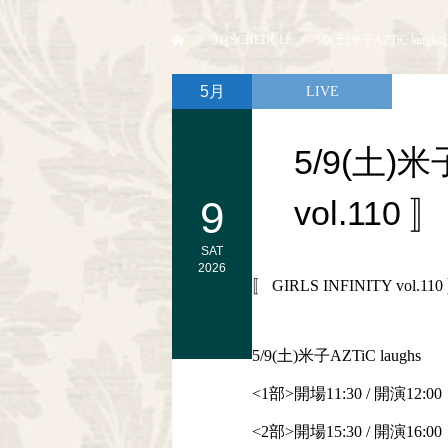
ホーム
5
月SCHEDULE
5/9(土)米子AZTiC laughs〚
5月
LIVE
5/9(土)米子
9
vol.110 〛
SAT
2026
〚 GIRLS INFINITY vol.110
5/9(土)米子AZTiC laughs
<1部>開場11:30 / 開演12:00
<2部>開場15:30 / 開演16:00