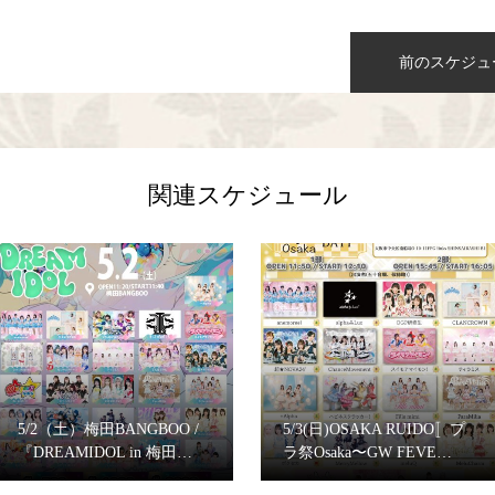
前のスケジュ
関連スケジュール
5/2（土）梅田BANGBOO /
5/3(日)OSAKA RUIDO〚プ
『DREAMIDOL in 梅田…
ラ祭Osaka〜GW FEVE…