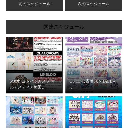
前のスケジュール
次のスケジュール
関連スケジュール
6/3(水)ヨドバシカメラ マ
6/6(土)心斎橋SUNHALL –
ルチメディア梅田…
…