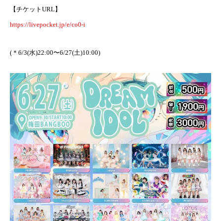
【チケットURL】
https://livepocket.jp/e/co0-i
(＊6/3(水)22:00〜6/27(土)10:00)