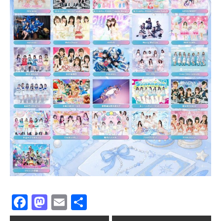
Facebook
Mastodon
Email
共
有