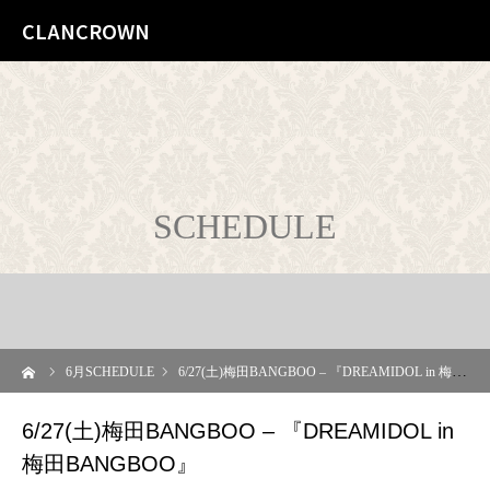
CLANCROWN
SCHEDULE
ーム
6
月SCHEDULE
6/27(土)梅田BANGBOO – 『DREAMIDOL in 梅田BANGBOO』
6/27(土)梅田BANGBOO – 『DREAMIDOL in
梅田BANGBOO』