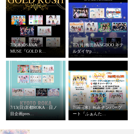
7/3(木)OSAKA
7/7(月)梅田BANGBOO ネテ
MUSE『GOLD R…
ルダイヤp…
7/13(日)京都ROKA 日ノ
7/16（水）#G8 ナンバーゲ
目企画pres…
ート『ふぁんた…