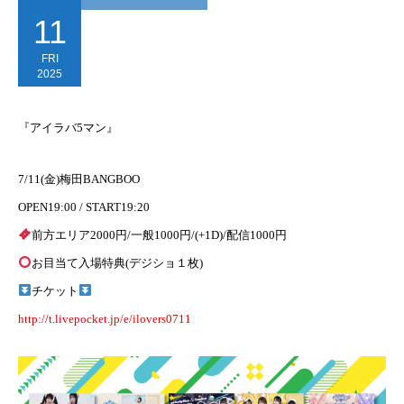
11
FRI
2025
『アイラバ5マン』
7/11(金)梅田BANGBOO
OPEN19:00 / START19:20
前方エリア2000円/一般1000円/(+1D)/配信1000円
お目当て入場特典(デジショ１枚)
チケット
http://t.livepocket.jp/e/ilovers0711