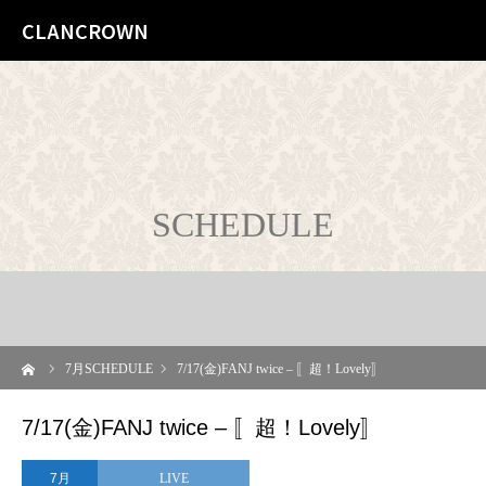
CLANCROWN
SCHEDULE
ーム
7
月SCHEDULE
7/17(金)FANJ twice – 〚超！Lovely〛
7/17(金)FANJ twice – 〚超！Lovely〛
7月
LIVE