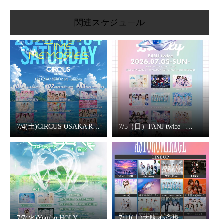
関連スケジュール
7/4(土)CIRCUS OSAKA R…
7/5（日）FANJ twice –…
7/7(火)Yogibo HOLY
7/11(土)大阪 心斎橋