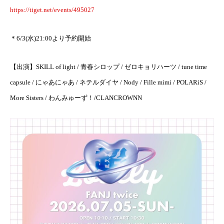
https://tiget.net/events/495027
＊6/3(水)21:00より予約開始
【出演】SKILL of light / 青春シロップ / ゼロキョリハーツ / tune time
capsule / にゃあにゃあ / ネテルダイヤ / Nody / Fille mimi / POLARiS /
More Sisters / わんみゅーず！/CLANCROWNN