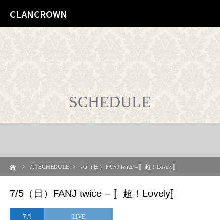
CLANCROWN
SCHEDULE
ーム
7
月SCHEDULE
7/5（日）FANJ twice – 〚超！Lovely〛
7/5（日）FANJ twice – 〚超！Lovely〛
7月
LIVE