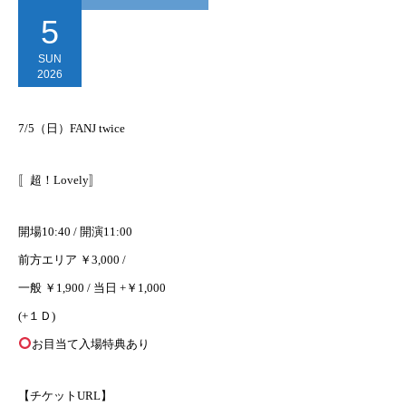
5
SUN
2026
7/5（日）FANJ twice
〚超！Lovely〛
開場10:40 / 開演11:00
前方エリア ￥3,000 /
一般 ￥1,900 / 当日 +￥1,000
(+１Ｄ)
お目当て入場特典あり
【チケットURL】