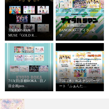
7/11(金)梅田
7/3(木)OSAKA
BANGBOO『アイラバ5
MUSE『GOLD R…
マ…
7/13(日)京都ROKA 日ノ
7/16（水）#G8 ナンバーゲ
目企画pres…
ート『ふぁんた…