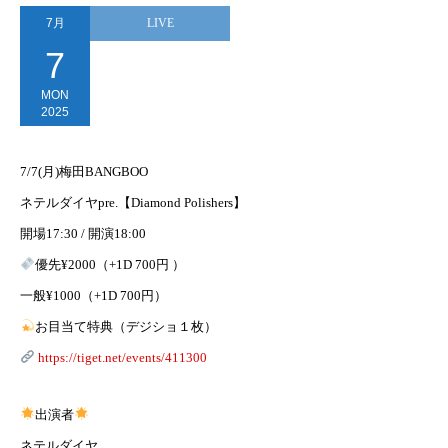
7月
LIVE
7
MON
2025
7/7(月)梅田BANGBOO
ネテルダイヤpre.【Diamond Polishers】
開場17:30 / 開演18:00
優先¥2000（+1D 700円 ）
一般¥1000（+1D 700円）
お目当て特典（デジショ１枚）
https://tiget.net/events/411300
出演者
ネテルダイヤ