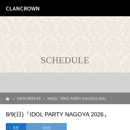
CLANCROWN
SCHEDULE
ーム
8
月SCHEDULE
8/9(日)『IDOL PARTY NAGOYA 2026』
8/9(日)『IDOL PARTY NAGOYA 2026』
8月
LIVE