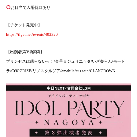
お目当て入場特典あり
【チケット発売中】
https://tiget.net/events/492320
【出演者第3弾解禁】
プリンセスは眠らないっ！/金星☆ジュリエッタ/いざ参らん/モード
ラ/CØCØRIZE/リノスタルジア/amabile/sus-tain/CLANCROWN