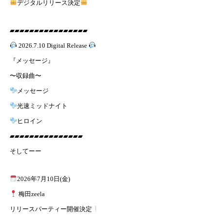
デジタルリリース決定
▰▰▰▰▰▰▰▰▰▰▰▰▰▰▰▰
2026.7.10 Digital Release
『メッセージ』
〜収録曲〜
メッセージ
光速ミッドナイト
ヒロイン
▰▰▰▰▰▰▰▰▰▰▰▰▰▰▰
そしてーー
2026年7月10日(金)
梅田zeela
リリースパーティー開催決定