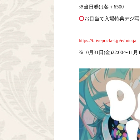
※当日券は各＋¥500
お目当て入場特典デジ写
https://t.livepocket.jp/e/micqa
※10月31日(金)22:00〜11月