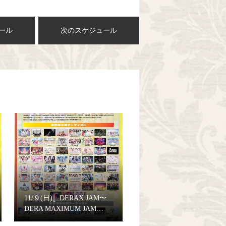
ール
次のスケジュール
11/９(日)〚DERAX JAM〜
DERA MAXIMUM JAM…