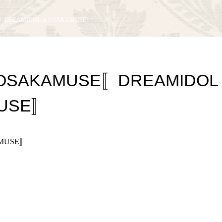
E〚DREAMIDOL in OSAKAMUSE〛
)OSAKAMUSE〚DREAMIDOL 
USE〛
AMUSE〛