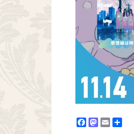
Facebook
Mastodo
Email
共
有