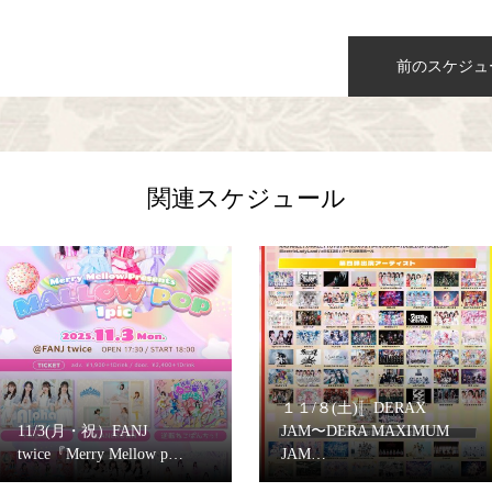
前のスケジュ
関連スケジュール
１１/８(土)〚DERAX
11/3(月・祝）FANJ
JAM〜DERA MAXIMUM
twice『Merry Mellow p…
JAM…