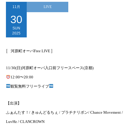
11月
LIVE
30
SUN
2025
〚 河原町オーパFree LIVE 〛
11/30(日)河原町オーパ入口前フリースペース(京都)
12:00〜20:00
観覧無料フリーライブ
【出演】
ふぁんたす！/ きゅんどるちぇ / プラチナリボン/ Chance Movement /
LuvHz / CLANCROWN