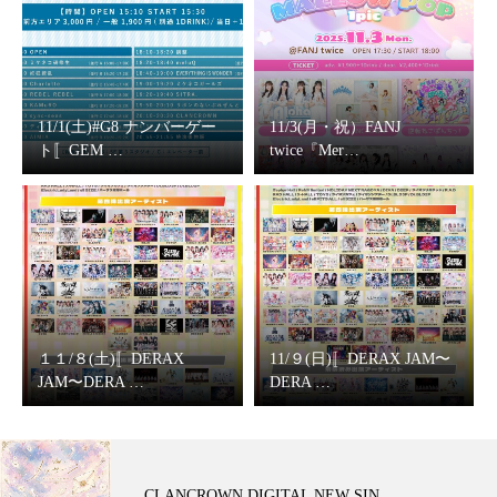
11/1(土)#G8 ナンバーゲー
11/3(月・祝）FANJ
ト〚GEM …
twice『Mer…
１１/８(土)〚DERAX
11/９(日)〚DERAX JAM〜
JAM〜DERA …
DERA …
CLANCROWN DIGITAL NEW SIN…