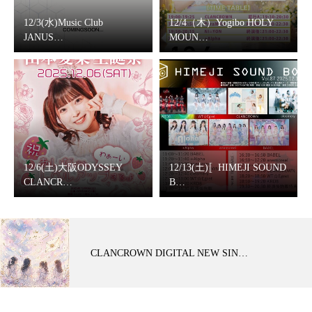
12/3(水)Music Club
12/4（木）Yogibo HOLY
JANUS…
MOUN…
12/6(土)大阪ODYSSEY
12/13(土)〚HIMEJI SOUND
CLANCR…
B…
CLANCROWN DIGITAL NEW SIN…