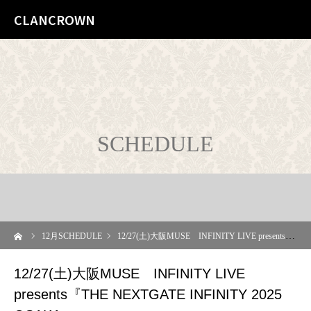
CLANCROWN
SCHEDULE
ーム
12
月SCHEDULE
12/27(土)大阪MUSE INFINITY LIVE presents『THE NEXTGATE INFINITY 2025 OSAKA』
12/27(土)大阪MUSE INFINITY LIVE
presents『THE NEXTGATE INFINITY 2025