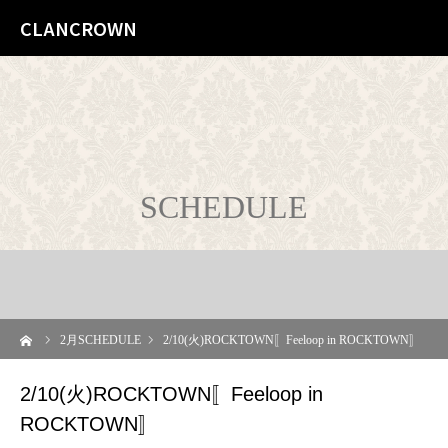
CLANCROWN
SCHEDULE
ーム
2
月SCHEDULE
2/10(火)ROCKTOWN〚Feeloop in ROCKTOWN〛
2/10(火)ROCKTOWN〚Feeloop in
ROCKTOWN〛