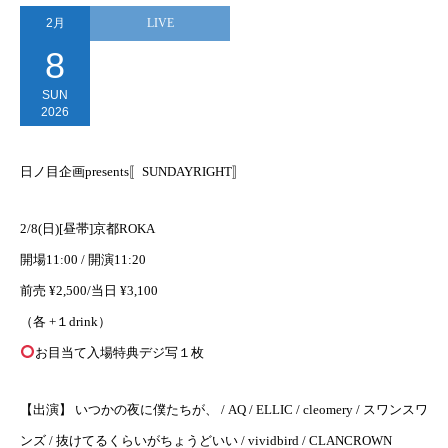
2月
LIVE
8
SUN
2026
日ノ目企画presents〚SUNDAYRIGHT〛
2/8(日)[昼帯]京都ROKA
開場11:00 / 開演11:20
前売 ¥2,500/当日 ¥3,100
（各 +１drink）
お目当て入場特典デジ写１枚
【出演】 いつかの夜に僕たちが、 / AQ / ELLIC / cleomery / スワンスワ
ンズ / 抜けてるくらいがちょうどいい / vividbird / CLANCROWN