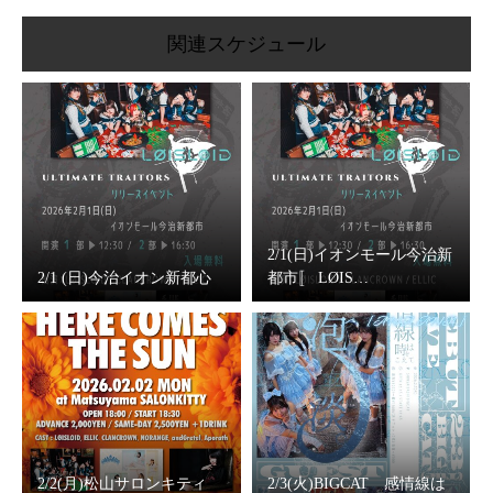
関連スケジュール
2/1(日)イオンモール今治新
2/1 (日)今治イオン新都心
都市〚 LØIS…
2/2(月)松山サロンキティ
2/3(火)BIGCAT 感情線は