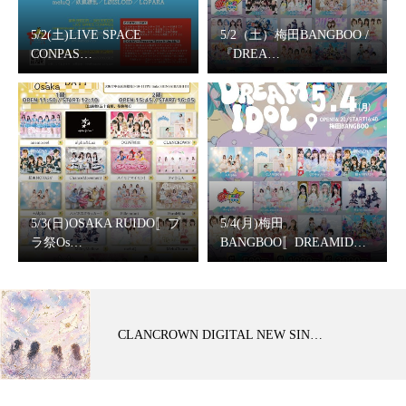
5/2(土)LIVE SPACE
5/2（土）梅田BANGBOO /
CONPAS…
『DREA…
5/3(日)OSAKA RUIDO〚プ
5/4(月)梅田
ラ祭Os…
BANGBOO〚DREAMID…
CLANCROWN DIGITAL NEW SIN…