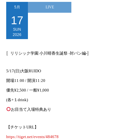
5月
LIVE
17
SUN
2026
〚リリシック学園 小川晴香生誕祭 -対バン編-〛
5/17(日)大阪RUIDO
開場11:00 / 開演11:20
優先¥2,500 / 一般¥1,000
(各+１drink)
お目当て入場特典あり
【チケットURL】
https://tiget.net/events/484678