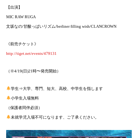
【出演】
MIC RAW RUGA
文坂なの/甘酸っぱいリズム/berliner filling wish/CLANCROWN
《前売チケット》
http://tiget.net/events/479131
（※4/19(日)21時〜発売開始）
学生⇒大学、専門、短大、高校、中学生を指します
小学生入場無料
（保護者同伴必須）
未就学児入場不可になります、ご了承ください。