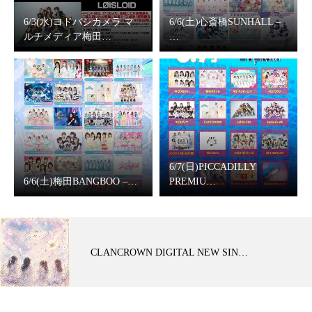
6/3(水)ヨドバシカメラ マ
6/6(土)心斎橋SUNHALL –
ルチメディア梅田…
…
6/7(日)PICCADILLY
6/6(土)梅田BANGBOO –…
PREMIU…
CLANCROWN DIGITAL NEW SIN…