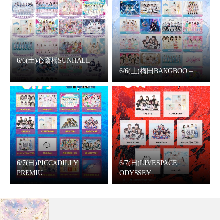
6/6(土)心斎橋SUNHALL –
…
6/6(土)梅田BANGBOO –…
6/7(日)PICCADILLY
6/7(日)LIVESPACE
PREMIU…
ODYSSEY…