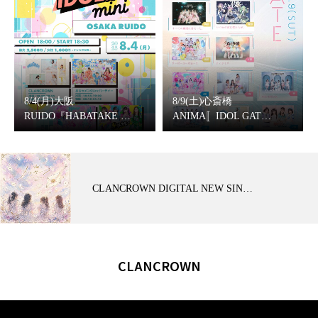
8/4(月)大阪
8/9(土)心斎橋
RUIDO『HABATAKE …
ANIMA〚IDOL GAT…
CLANCROWN DIGITAL NEW SIN…
CLANCROWN
Copyright © 2025