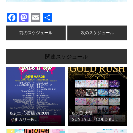
Facebook
Mastodon
Email
共
有
前のスケジュール
次のスケジュール
関連スケジュール
8/2(土)心斎橋VARON こ
8/3(日)大阪
ぐまカリーPr…
SUNHALL『GOLD RU…